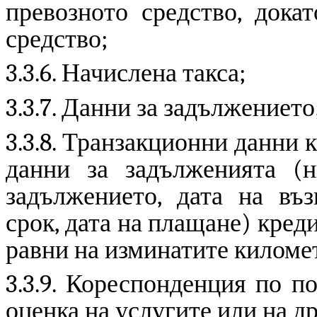
превозното средство, дока
средство;
3.3.
6
. Начислена такса;
3.3.
7
. Данни за задължението
3.3.
8
. Транзакционни данни к
данни за задълженията (н
задължението, дата на въз
срок, дата на плащане) кред
равни на изминатите киломе
3.3.
9
.
Кореспонденция по пов
оценка на услугите или на д