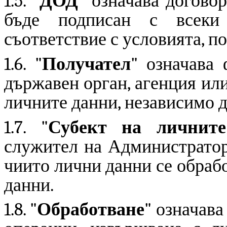
1.5. "
ДОД
" означава догово
бъде подписан с всек
съответствие с условията, по
1.6. "
Получател
" означава
държавен орган, агенция или
личните данни, независимо да
1.7. "
Субект на личнит
служител на Администратора
чиито лични данни се обраб
данни.
1.8. "
Обработване
" означава