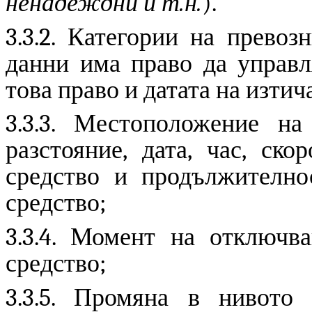
ненадеждни и т.н.
).
3.3.2. Категории на превоз
данни има право да управля
това право и датата на изтич
3.3.
3
. Местоположение на 
разстояние, дата, час, ск
средство и продължително
средство;
3.3.
4
. Момент на отключва
средство;
3.3.
5
. Промяна в нивото 