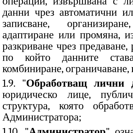
операции, извършвана с л
данни чрез автоматични ил
записване, организиране
адаптиране или промяна, из
разкриване чрез предаване,
по който данните став
комбиниране, ограничаване,
1.9. "
Обработващ лични 
юридическо лице, публи
структура, която обраб
Администратора;
1.10. "
Администратор
" озн