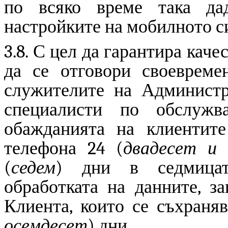
по всяко време така дад
настройките на мобилното с
3.8. С цел да гарантира кач
да се отговори своевреме
служителите на Администр
специалисти по обслужв
обажданията на клиентите
телефона 24 (
двадесет и
(
седем
) дни в седмицат
обработката на данните, з
Клиента, които се съхраня
осемдесет
) дни