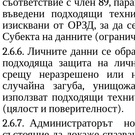
съответствие с член 89, пар
въведени подходящи техни
изисквани от ОРЗД, за да с
Субекта на данните (огранич
2.6.6. Личните данни се обр
подходяща защита на личн
срещу неразрешено или н
случайна загуба, унищож
използват подходящи техни
(цялост и поверителност).
2.6.7. Администраторът но
състояние да докаже спазва