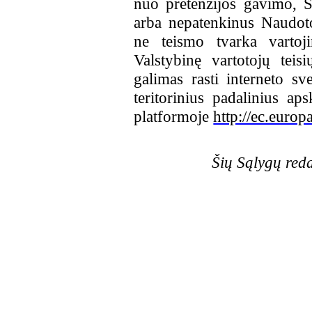
nuo pretenzijos gavimo, S
arba nepatenkinus Naudotoj
ne teismo tvarka vartoji
Valstybinę vartotojų teis
galimas rasti interneto s
teritorinius padalinius a
platformoje
http://ec.europ
Šių Sąlygų reda