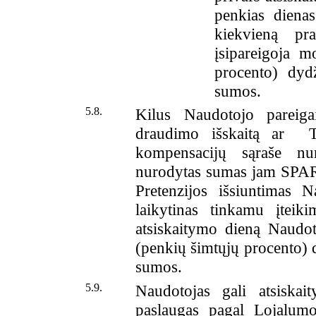
penkias diena
kiekvieną pra
įsipareigoja
procento) dyd
sumos.
5.8.
Kilus Naudotojo pareiga
draudimo išskaitą ar T
kompensacijų sąraše n
nurodytas sumas jam SPARK
Pretenzijos išsiuntimas 
laikytinas tinkamu įteik
atsiskaitymo dieną Naudo
(penkių šimtųjų procento) 
sumos.
5.9.
Naudotojas gali atsiska
paslaugas pagal Lojalum