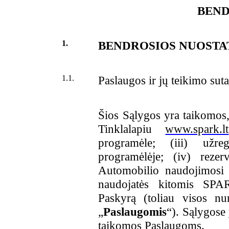
BEND
1.
BENDROSIOS NUOSTA
1.1.
Paslaugos ir jų teikimo suta
Šios Sąlygos yra taikomos,
Tinklalapiu
www.spark.lt
programėle; (iii) užre
programėlėje; (iv) rezer
Automobilio naudojimosi s
naudojatės kitomis SPA
Paskyrą (toliau visos n
„
Paslaugomis
“). Sąlygose
taikomos Paslaugoms.