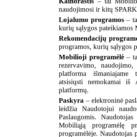
Kainoraštis
– tai Mobilio
naudojimosi ir kitų SPARK
Lojalumo programos
– t
kurių sąlygos pateikiamos 
Rekomendacijų program
programos, kurių sąlygos p
Mobilioji programėlė
– t
rezervavimo, naudojimo,
platforma išmaniajame t
atsisiųsti nemokamai iš
platformų.
Paskyra
– elektroninė pas
leidžia Naudotojui naudo
Paslaugomis. Naudotojas 
Mobiliąją programėlę pr
programėlėje. Naudotojas 