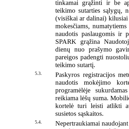
tinkamai grąžinti ir be a
teikimo sutarties sąlygų, 
(visiškai ar dalinai) kilusi
mokesčiams, numatytiems T
naudotis paslaugomis ir p
SPARK grąžina Naudotoju
dienų nuo prašymo gavim
pareigos padengti nuostoli
teikimo sutartį.
5.3.
Paskyros registracijos met
naudotis mokėjimo korte
programėlėje sukurdamas
reikiama lėšų suma. Mobili
kortelė turi leisti atlikt
susietos sąskaitos.
5.4.
Nepertraukiamai naudojant 