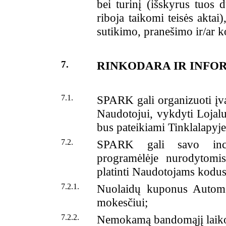
bei turinį (išskyrus tuos
riboja taikomi teisės akta
sutikimo, pranešimo ir/ar 
7.
RINKODARA IR INFO
7.1.
SPARK gali organizuoti įvai
Naudotojui, vykdyti Lojal
bus pateikiami Tinklalapyje
7.2.
SPARK gali savo incia
programėlėje nurodytomis
platinti Naudotojams kodus s
7.2.1.
Nuolaidų kuponus Automob
mokesčiui;
7.2.2.
Nemokamą bandomąjį laikot