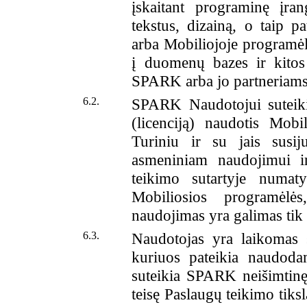
įskaitant programinę įra
tekstus, dizainą, o taip p
arba Mobiliojoje programėlėj
į duomenų bazes ir kitos 
SPARK arba jo partneriams
6.2.
SPARK Naudotojui suteikia
(licenciją) naudotis Mobi
Turiniu ir su jais susiju
asmeniniam naudojimui ir
teikimo sutartyje numat
Mobiliosios programėlės
naudojimas yra galimas tik
6.3.
Naudotojas yra laikomas s
kuriuos pateikia naudoda
suteikia SPARK neišimtinę
teisę Paslaugų teikimo tiksl