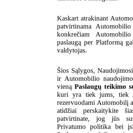
Kaskart atrakinant Automob
patvirtinama Automobilio
konkrečiam Automobilio
paslaugą per Platformą ga
valdytojas.
Šios Sąlygos, Naudojimosi 
ir Automobilio naudojimos
vieną
Paslaugų teikimo s
kuri yra tiek jums, tiek 
rezervuodami Automobilį ar
atidžiai perskaitykite š
patvirtinate, jog jūs s
Privatumo politika bei įs