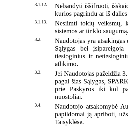
3.1.12.
Nebandyti iššifruoti, išskai
kurios pagrindu ar iš dalie
3.1.13.
Nesiimti tokių veiksmų, k
sistemos ar tinklo saugumą
3.2.
Naudotojas yra atsakingas 
Sąlygas bei įsipareigoja
tiesioginius ir netiesiogi
atlikimo.
3.3.
Jei Naudotojas pažeidžia 3.
pagal šias Sąlygas, SPARK 
prie Paskyros iki kol paž
nuostoliai.
3.4.
Naudotojo atsakomybė Aut
papildomai ją apriboti, už
Taisyklėse.