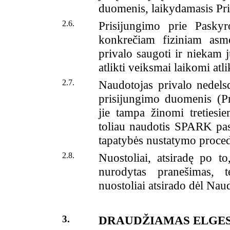
duomenis, laikydamasis Priv
2.6.
Prisijungimo prie Pasky
konkrečiam fiziniam asm
privalo saugoti ir niekam 
atlikti veiksmai laikomi atl
2.7.
Naudotojas privalo nedel
prisijungimo duomenis (Pri
jie tampa žinomi tretiesi
toliau naudotis SPARK pasl
tapatybės nustatymo proce
2.8.
Nuostoliai, atsiradę po 
nurodytas pranešimas, 
nuostoliai atsirado dėl Na
3.
DRAUDŽIAMAS ELGES