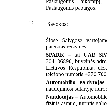
Paslaugomis laikotarpį
Paslaugomis pabaigos.
1.2.
Sąvokos:
Šiose Sąlygose vartojam
pateiktas reikšmes:
SPARK
– tai UAB SPARK
304136890, buveinės adres
Lietuvos Respublika, ele
telefono numeris +370 700
Automobilio valdytojas
naudojimosi sutartyje nurod
Naudotojas
–
Automobili
fizinis asmuo, turintis gal