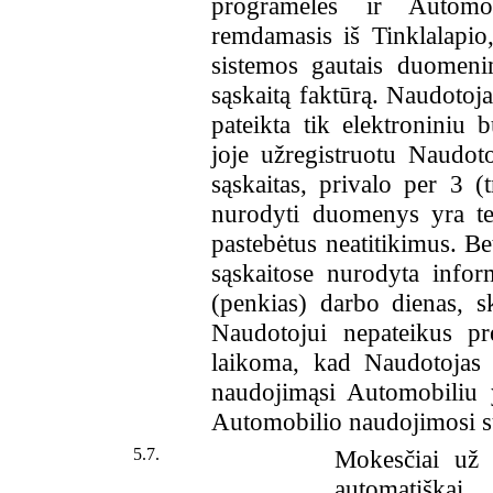
programėlės ir Automo
remdamasis iš Tinklalapio
sistemos gautais duomeni
sąskaitą faktūrą. Naudotoj
pateikta tik elektroniniu
joje užregistruotu Naudot
sąskaitas, privalo per 3 (t
nurodyti duomenys yra te
pastebėtus neatitikimus. Be
sąskaitose nurodyta infor
(penkias) darbo dienas, s
Naudotojui nepateikus pr
laikoma, kad Naudotojas s
naudojimąsi Automobiliu 
Automobilio naudojimosi sut
5.7.
Mokesčiai už 
automatiška