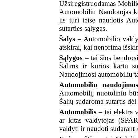
Užsiregistruodamas Mobili
Automobiliu Naudotojas kie
jis turi teisę naudotis A
sutarties sąlygas.
Šalys
– Automobilio valdyt
atskirai, kai nenorima išski
Sąlygos
– tai šios bendros
Šalims ir kurios kartu s
Naudojimosi automobiliu ta
Automobilio naudojimosi
Automobilį, nuotoliniu bū
Šalių sudaroma sutartis dė
Automobilis
– tai elektr
ar kitas valdytojas (SPAR
valdyti ir naudoti sudarant