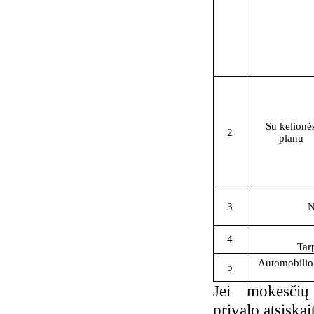
Su kelionė
2
planu
3
N
4
Tar
Automobilio
5
Jei mokesčių
privalo atsiskai