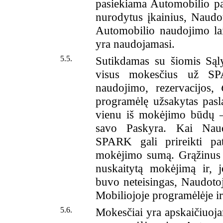
pasiekiama Automobilio pa
nurodytus įkainius, Naudoto
Automobilio naudojimo lai
yra naudojamasi.
5.5.
Sutikdamas su šiomis Sąly
visus mokesčius už SPA
naudojimo, rezervacijos,
programėlę užsakytas pasl
vienu iš mokėjimo būdų – 
savo Paskyra. Kai Naud
SPARK gali prireikti pat
mokėjimo sumą. Grąžinus A
nuskaitytą mokėjimą ir, 
buvo neteisingas, Naudotoj
Mobiliojoje programėlėje ir
5.6.
Mokesčiai yra apskaičiuoja