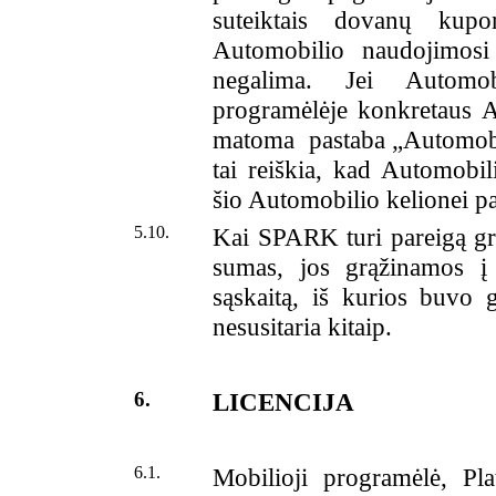
suteiktais dovanų kup
Automobilio naudojimosi 
negalima. Jei Automob
programėlėje konkretaus A
matoma pastaba „Automobil
tai reiškia, kad Automobi
šio Automobilio kelionei pa
5.10.
Kai SPARK turi pareigą gr
sumas, jos grąžinamos į
sąskaitą, iš kurios buvo 
nesusitaria kitaip.
6.
LICENCIJA
6.1.
Mobilioji programėlė, Plat