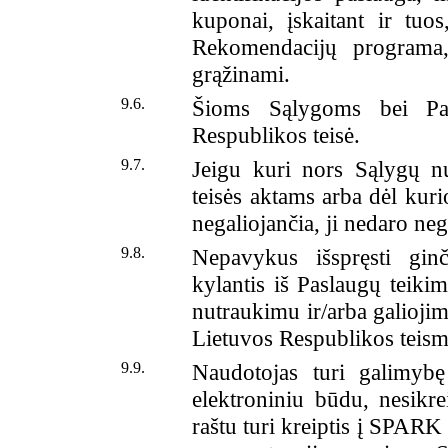
kuponai, įskaitant ir tuo
Rekomendacijų programa,
grąžinami
.
9.6.
Šioms Sąlygoms bei Pas
Respublikos teisė.
9.7.
Jeigu kuri nors Sąlygų nu
teisės aktams arba dėl kuri
negaliojančia, ji nedaro ne
9.8.
Nepavykus išspręsti ginč
kylantis iš Paslaugų teikim
nutraukimu ir/arba galioji
Lietuvos Respublikos teism
9.9.
Naudotojas turi galimybę
elektroniniu būdu, nesikr
raštu turi kreiptis į SPARK