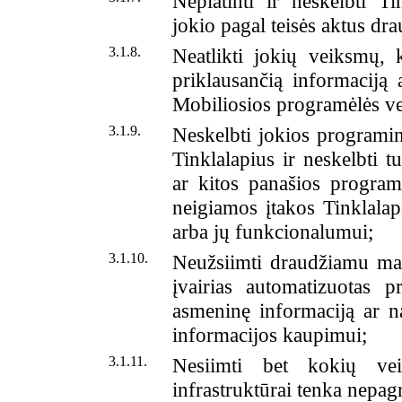
Neplatinti ir neskelbti Ti
jokio pagal teisės aktus dr
3.1.8.
Neatlikti jokių veiksmų, 
priklausančią informaciją 
Mobiliosios programėlės v
3.1.9.
Neskelbti jokios programi
Tinklalapius ir neskelbti t
ar kitos panašios program
neigiamos įtakos Tinklalap
arba jų funkcionalumui;
3.1.10.
Neužsiimti draudžiamu masi
įvairias automatizuotas 
asmeninę informaciją ar n
informacijos kaupimui;
3.1.11.
Nesiimti bet kokių ve
infrastruktūrai tenka nepag