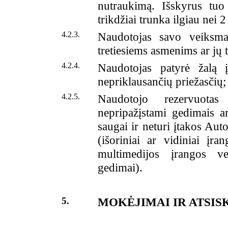
nutraukimą. Išskyrus tuo 
trikdžiai trunka ilgiau nei 
4.2.3.
Naudotojas savo veiksma
tretiesiems asmenims ar jų t
4.2.4.
Naudotojas patyrė žalą
nepriklausančių priežasčių;
4.2.5.
Naudotojo rezervuotas
nepripažįstami gedimais ar
saugai ir neturi įtakos Au
(išoriniai ar vidiniai įra
multimedijos įrangos ve
gedimai).
5.
MOKĖJIMAI IR ATSI