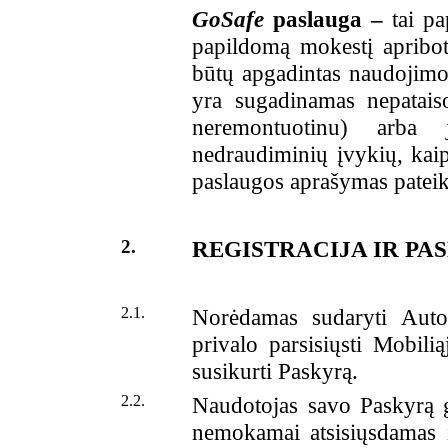
GoSafe
paslauga –
tai pa
papildomą mokestį apribot
būtų apgadintas naudojimos
yra sugadinamas nepatais
neremontuotinu) arba 
nedraudiminių įvykių, kaip
paslaugos aprašymas pateik
2.
REGISTRACIJA IR PA
2.1.
Norėdamas sudaryti Autom
privalo parsisiųsti Mobili
susikurti Paskyrą.
2.2.
Naudotojas savo Paskyrą ga
nemokamai atsisiųsdamas i