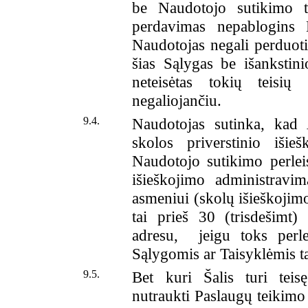
be Naudotojo sutikimo tu
perdavimas nepablogins 
Naudotojas negali perduoti 
šias Sąlygas be išankstin
neteisėtas tokių teisi
negaliojančiu.
9.4.
Naudotojas sutinka, kad A
skolos priverstinio išie
Naudotojo sutikimo perleis
išieškojimo administravim
asmeniui (skolų išieškojim
tai prieš 30 (trisdešimt)
adresu, jeigu toks perl
Sąlygomis ar Taisyklėmis t
9.5.
Bet kuri Šalis turi teisę
nutraukti Paslaugų teikimo s