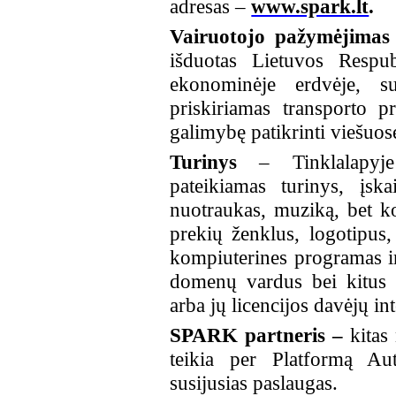
adresas –
www.spark.lt
.
Vairuotojo pažymėjima
išduotas Lietuvos Respu
ekonominėje erdvėje, sut
priskiriamas transporto 
galimybę patikrinti viešuos
Turinys
– Tinklalapyje 
pateikiamas turinys, įska
nuotraukas, muziką, bet ko
prekių ženklus, logotipus, 
kompiuterines programas ir
domenų vardus bei kitus v
arba jų licencijos davėjų i
SPARK partneris –
kitas
teikia per Platformą Au
susijusias paslaugas.