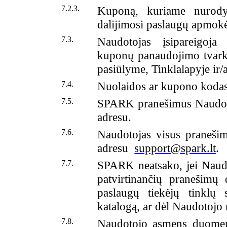
7.2.3.
Kuponą, kuriame nurody
dalijimosi paslaugų apmokė
7.3.
Naudotojas įsipareigoja 
kuponų panaudojimo tvark
pasiūlyme, Tinklalapyje ir/
7.4.
Nuolaidos ar kupono kodas 
7.5.
SPARK pranešimus Naudotoj
adresu.
7.6.
Naudotojas visus pranešim
adresu
support
@spark.lt
.
7.7.
SPARK neatsako, jei Naudo
patvirtinančių pranešimų d
paslaugų tiekėjų tinklų
katalogą, ar dėl Naudotojo
7.8.
Naudotojo asmens duomenys