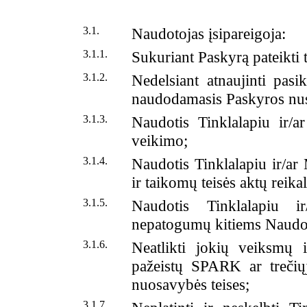
3.1.
Naudotojas įsipareigoja:
3.1.1.
Sukuriant Paskyrą pateikti 
3.1.2.
Nedelsiant atnaujinti pasi
naudodamasis Paskyros nus
3.1.3.
Naudotis Tinklalapiu ir/a
veikimo;
3.1.4.
Naudotis Tinklalapiu ir/ar
ir taikomų teisės aktų reik
3.1.5.
Naudotis Tinklalapiu ir
nepatogumų kitiems Naudo
3.1.6.
Neatlikti jokių veiksmų 
pažeistų SPARK ar trečiųj
nuosavybės teises;
3.1.7.