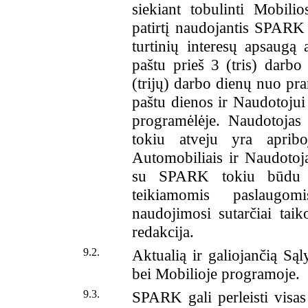
siekiant tobulinti Mobili
patirtį naudojantis SPARK
turtinių interesų apsaugą 
paštu prieš 3 (tris) darbo
(trijų) darbo dienų nuo pr
paštu dienos ir Naudotojui
programėlėje. Naudotojas t
tokiu atveju yra apribo
Automobiliais ir Naudotojas
su SPARK tokiu būdu n
teikiamomis paslaugom
naudojimosi sutarčiai tai
redakcija.
9.2.
Aktualią ir galiojančią Sąl
bei Mobilioje programoje.
9.3.
SPARK gali perleisti visas