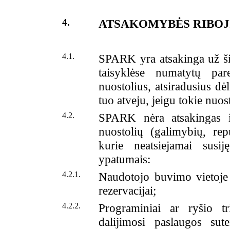
4.
ATSAKOMYBĖS RIBO
4.1.
SPARK yra atsakinga už ši
taisyklėse numatytų pa
nuostolius, atsiradusius 
tuo atveju, jeigu tokie nuos
4.2.
SPARK nėra atsakingas ir 
nuostolių (galimybių, rep
kurie neatsiejamai susi
ypatumais:
4.2.1.
Naudotojo buvimo vietoje 
rezervacijai;
4.2.2.
Programiniai ar ryšio tr
dalijimosi paslaugos sut