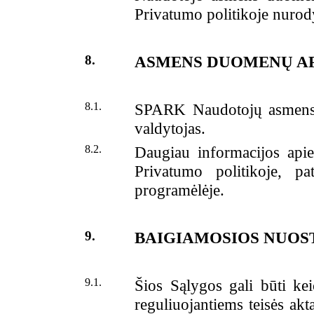
Privatumo politikoje nurody
8.
ASMENS DUOMENŲ A
8.1.
SPARK Naudotojų asmens
valdytojas.
8.2.
Daugiau informacijos api
Privatumo politikoje, pa
programėlėje.
9.
BAIGIAMOSIOS NUOS
9.1.
Šios Sąlygos gali būti ke
reguliuojantiems teisės ak