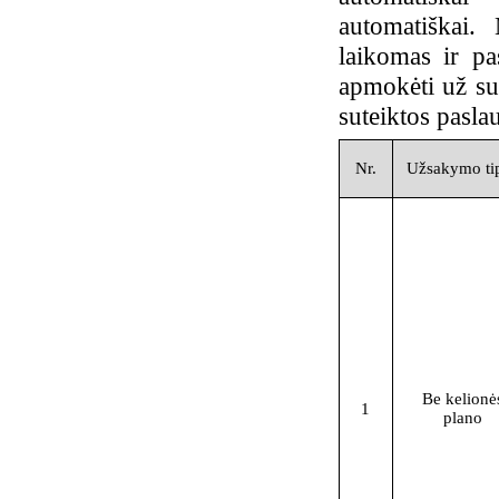
automatiškai.
laikomas ir pa
apmokėti už su
suteiktos pasla
Nr.
Užsakymo ti
Be kelionė
1
plano