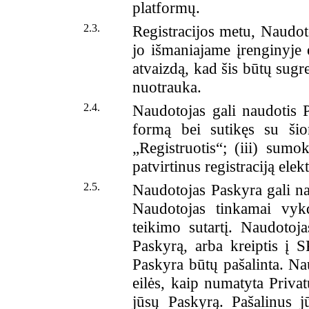
platformų.
2.3.
Registracijos metu, Naudot
jo išmaniajame įrenginyje
atvaizdą, kad šis būtų sug
nuotrauka.
2.4.
Naudotojas gali naudotis P
formą bei sutikęs su ši
„Registruotis“; (iii) sum
patvirtinus registraciją elek
2.5.
Naudotojas Paskyra gali na
Naudotojas tinkamai vyk
teikimo sutartį. Naudotoja
Paskyrą, arba kreiptis į
Paskyra būtų pašalinta. Na
eilės, kaip numatyta Priva
jūsų Paskyrą. Pašalinus 