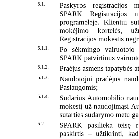
5.1.
Paskyros registracijos 
SPARK Registracijos m
programėlėje. Klientui s
mokėjimo kortelės, užre
Registracijos mokestis negr
5.1.1.
Po sėkmingo vairuotojo 
SPARK patvirtinus vairuot
5.1.2.
Praėjus asmens tapatybės a
5.1.3.
Naudotojui pradėjus nau
Paslaugomis;
5.1.4.
Sudarius Automobilio nau
mokestį už naudojimąsi Au
sutarties sudarymo metu gal
5.2.
SPARK pasilieka teisę re
paskirtis – užtikrinti, 