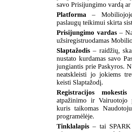
savo Prisijungimo vardą ar 
Platforma
– Mobiliojoje
paslaugų teikimui skirta si
Prisijungimo vardas
– Na
užsiregistruodamas Mobilio
Slaptažodis
– raidžių, sk
nustato kurdamas savo Pask
jungiantis prie Paskyros. N
neatskleisti jo jokiems tr
keisti Slaptažodį.
Registracijos mokestis
–
atpažinimo ir Vairuotojo
kuris taikomas Naudotojui
programėlėje.
Tinklalapis
– tai SPARK p