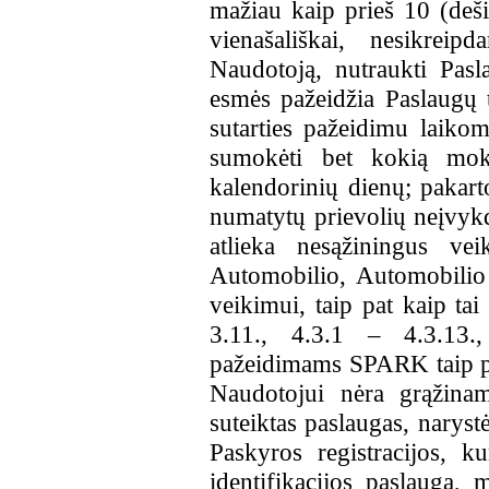
mažiau kaip prieš 10 (deš
vienašališkai, nesikrei
Naudotoją, nutraukti Pasl
esmės pažeidžia Paslaugų 
sutarties pažeidimu laikom
sumokėti bet kokią mok
kalendorinių dienų; pakart
numatytų prievolių neįvyk
atlieka nesąžiningus ve
Automobilio, Automobilio 
veikimui, taip pat kaip ta
3.11., 4.3.1 – 4.3.13.
pažeidimams SPARK taip pat
Naudotojui nėra grąžina
suteiktas paslaugas, naryst
Paskyros registracijos, k
identifikacijos paslauga,