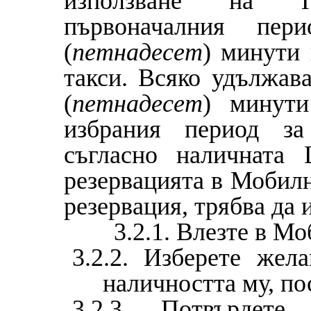
използване на П
първоначалния пер
(
петнадесет
) минути 
такси. Всяко удължава
(
петнадесет
) минути
избрания период за
съгласно наличната
резервацията в Мобилн
резервация, трябва да 
3.2.1. Влезте в Моби
3.2.2. Изберете жел
наличността му, п
3.2.3. Потвърдете