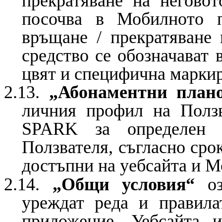
прекратяване на неговот
посочва в Мобилното п
връщане / прекратяване
средство се обозначават
цвят и специфична маркир
2.13.
„Абонаментни плано
личния профил на Полз
SPARK за определен 
Ползвателя, съгласно сро
достъпни на уебсайта и 
2.14.
„Общи условия“
оз
уреждат реда и правила
приложение, Уебсайта 