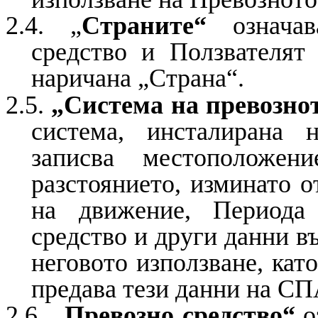
2.4. „
Страните“
означав
средство и Ползвателят 
наричана „Страна“.
2.5.
„Система на превознот
система, инсталирана 
записва местоположен
разстоянието, изминато о
на движение, Периода
средство и други данни в
неговото използване, кат
предава тези данни на 
2.6.
„Превозно средство“
о