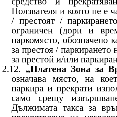
средство и прекратява
Ползвателя и която не е 
/ престоят / паркиранет
ограничен (дори и вре
паркомясто, обозначено к
за престоя / паркирането 
за престой и/или паркиран
2.12.
„Платена Зона за В
означава място, на кое
паркира и прекрати изпо
само срещу извършван
Дължимата такса за връ