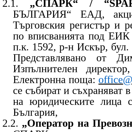
2.1.
„СПАРК“ / “SPA
БЪЛГАРИЯ“ ЕАД, акцио
Търговския регистър и 
по вписванията под ЕИК 
п.к. 1592, р-н Искър, бул
Представлявано от Ди
Изпълнителен директо
Електронна поща:
office@
се събират и съхраняват 
на юридическите лица с
България,
2.2.
„Оператор на Превозн