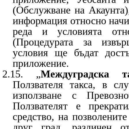
(Обслужване на Акаунта)
информация относно начин
реда и условията отн
(Процедурата за извъ
условия ще бъдат дост
приложение.
2.15. „
Междуградска т
Ползвателя такса, в сл
използване с Превозн
Ползвателят е прекрат
средство, на позволените
друг град, различен о