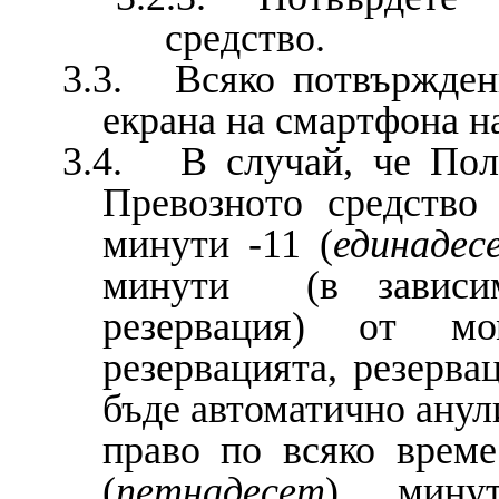
средство.
3.3. Всяко потвърждени
екрана на смартфона н
3.4. В случай, че Полз
Превозното средство
минути -11 (
единадес
минути (в зависим
резервация) от м
резервацията, резерва
бъде автоматично анул
право по всяко време
(
петнадесет
) мину