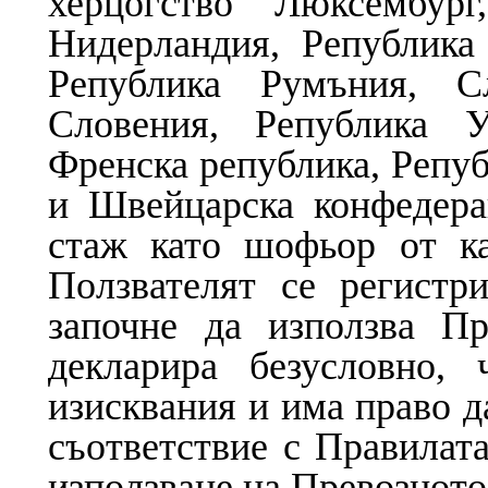
херцогство Люксембур
Нидерландия, Република
Република Румъния, С
Словения, Република У
Френска република, Репуб
и Швейцарска конфедера
стаж като шофьор от ка
Ползвателят се регист
започне да използва Пр
декларира безусловно, 
изисквания и има право д
съответствие с Правилата
използване на Превозното