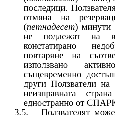
последици. Ползвателя
отмяна на резервац
(
петнадесет
) минути 
не подлежат на въ
констатирано недо
повтаряне на съотв
използвано актив
същевременно достъп
други Ползватели на 
неизправната стра
едностранно от СПАР
3.5. Ползвателят може